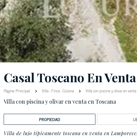
Casal Toscano En Venta
Pàgina Principal
Villa
-
Finca
-
Casona
Villa con piscina y olivar en vent
Villa con piscina y olivar en venta en Toscana
PROPIEDAD
U
Villa de lujo típicamente toscana en venta en Lamporecc