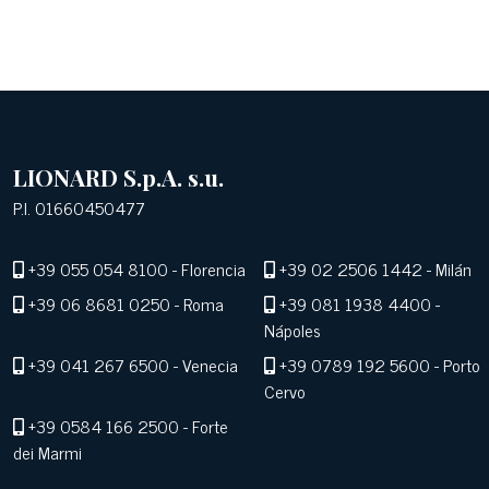
LIONARD S.p.A. s.u.
P.I. 01660450477
+39 055 054 8100
- Florencia
+39 02 2506 1442
- Milán
+39 06 8681 0250
- Roma
+39 081 1938 4400
-
Nápoles
+39 041 267 6500
- Venecia
+39 0789 192 5600
- Porto
Cervo
+39 0584 166 2500
- Forte
dei Marmi