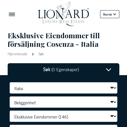
Norsk
Eksklusive Eiendommer till
försäljning Cosenza - Italia
Hjemmeside
Søk
Søk
(0 Egenskaper)