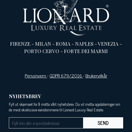
FIRENZE
-
MILAN
-
ROMA
-
NAPLES
-
VENEZIA
-
PORTO CERVO
-
FORTE DEI MARMI
Personvern
-
GDPR 679/2016
-
Brukervilkår
NYHETSBREV
Fyll ut skjemaet for å motta vårt nyhetsbrev. Du vil motta oppdateringer om
de mest eksklusive eiendommene til Lionard Luxury Real Estate.
SEND