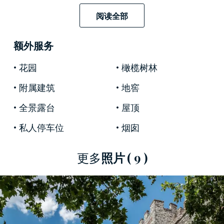
中有一大片橄榄树林。
城堡四周环境优美，绝对保证个人隐私，同时本
阅读全部
身又具有宝贵的历史文化价值，位居名城佛罗伦
萨，升值潜力巨大。
额外服务
花园
橄榄树林
附属建筑
地窖
全景露台
屋顶
私人停车位
烟囱
更多
照片
( 9 )