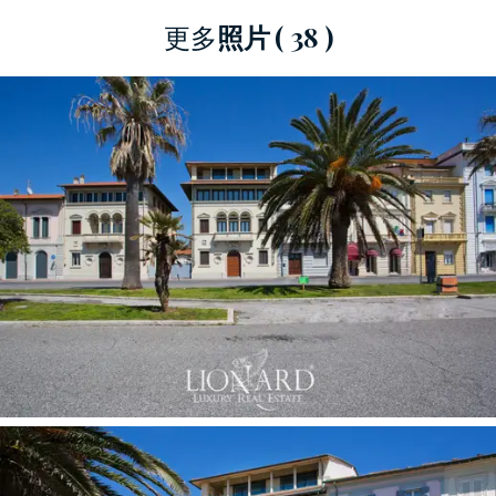
买
豪华公寓
的人来说。这个面朝大海的
顶层复式
更多
照片
( 38 )
公寓
一定是理想选择。