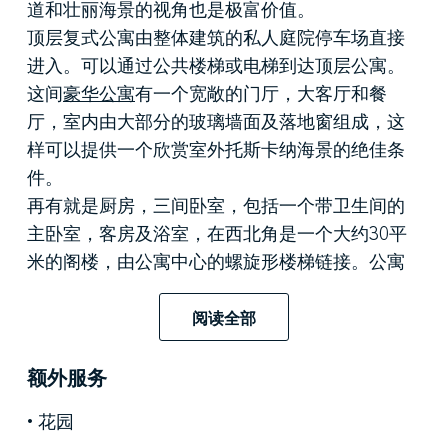
道和壮丽海景的视角也是极富价值。
顶层复式公寓
由整体建筑的私人庭院停车场直接
进入。可以通过公共楼梯或电梯到达顶层公寓。
这间
豪华公寓
有一个宽敞的门厅，大客厅和餐
厅，室内由大部分的玻璃墙面及落地窗组成，这
样可以提供一个欣赏室外托斯卡纳海景的绝佳条
件。
再有就是厨房，三间卧室，包括一个带卫生间的
主卧室，客房及浴室，在西北角是一个大约30平
米的阁楼，由公寓中心的螺旋形楼梯链接。公寓
使用了海洋系的主导色，绿松色，纯白色，海浪
色，在这个迷人的家居空间中提供了光线和色
阅读全部
彩。
该公寓还包括一间在阁楼的洗衣房和在建筑地下
额外服务
室的一个酒窖。
花园
对于想在意大利托斯卡纳地区的海滨旅游景区购