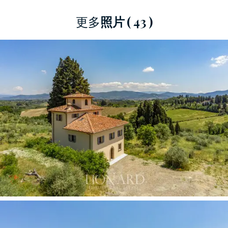
一个获批的项目还规定建造一个大型双车库。
更多
照片
( 43 )
为了在 Impruneta 出售这座著名的佛罗伦萨住宅，
一个 3,000 平方米的大花园提供了充足的空间，
可用于户外休闲区，又沉浸在更大的地产地块
中，该地块的特点是超过一公顷雄伟的橄榄园正
在生产中.