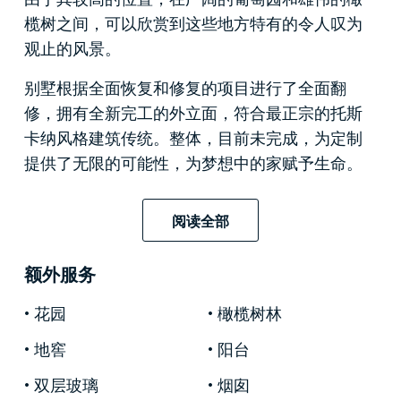
榄树之间，可以欣赏到这些地方特有的令人叹为
观止的风景。
别墅根据全面恢复和修复的项目进行了全面翻
修，拥有全新完工的外立面，符合最正宗的托斯
卡纳风格建筑传统。整体，目前未完成，为定制
提供了无限的可能性，为梦想中的家赋予生命。
房子分为三层，内部总面积为 240 平方米，其结
阅读全部
构可容纳底层的大厨房和另外三个用作客厅的房
间，配有舒适的双人客厅和餐厅。
额外服务
一楼非常适合容纳四间卧室及其浴室，其中一间
花园
橄榄树林
设有宜人的全景阳台。二楼还有另外两个房间，
可以再容纳两间卧室，而最后一层阁楼设有一个
地窖
阳台
阁楼，非常适合用作业余爱好室或游戏室。在地
双层玻璃
烟囱
下室，一个舒适的地窖和几个技术室。