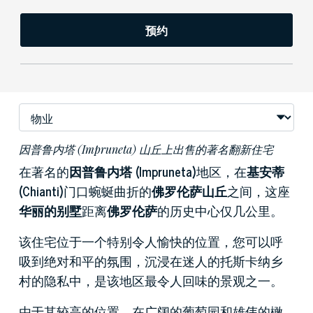
预约
因普鲁内塔 (Impruneta) 山丘上出售的著名翻新住宅
在著名的
因普鲁内塔 (Impruneta)
地区，在
基安蒂
(Chianti)
门口蜿蜒曲折的
佛罗伦萨山丘
之间，这座
华丽的别墅
距离
佛罗伦萨
的历史中心仅几公里。
该住宅位于一个特别令人愉快的位置，您可以呼
吸到绝对和平的氛围，沉浸在迷人的托斯卡纳乡
村的隐私中，是该地区最令人回味的景观之一。
由于其较高的位置，在广阔的葡萄园和雄伟的橄