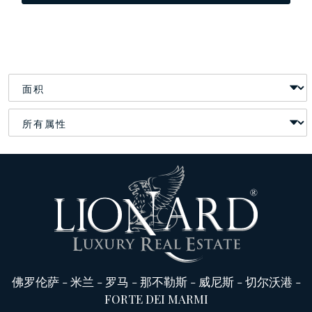
佛罗伦萨
-
米兰
-
罗马
-
那不勒斯
-
威尼斯
-
切尔沃港
-
FORTE DEI MARMI