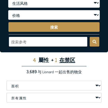
搜索
4
屬性
+
1
在禁区
3,689
与 Lionard 一起出售的物业