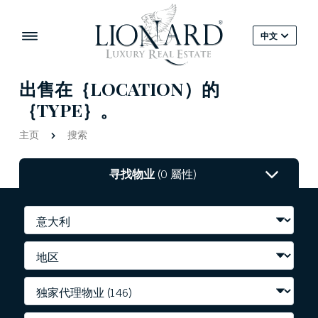
中文
出售在｛LOCATION）的
｛TYPE｝。
主页
搜索
寻找物业
(0 屬性)