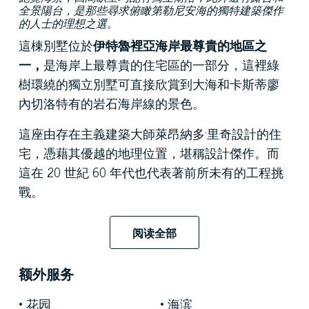
全景陽台，是那些尋求俯瞰第勒尼安海的獨特建築傑作
的人士的理想之選。
這棟別墅位於
伊特魯裡亞海岸最尊貴的地區之
一，
是海岸上最尊貴的住宅區的一部分，這裡綠
樹環繞的獨立別墅可直接欣賞到大海和卡斯蒂廖
內切洛特有的岩石海岸線的景色。
這座由存在主義建築大師萊昂納多·里奇設計的住
宅，憑藉其優越的地理位置，堪稱設計傑作。而
這在 20 世紀 60 年代也代表著前所未有的工程挑
戰。
這棟建築的設計理念源自於岩石，宛如一個有機
阅读全部
體
，是對空間活力的頌歌。建築體量大膽，體現
了里奇對僵硬、預設形式的拋棄。錯落有致的樓
额外服务
層將房間延伸至地平線，在室內外之間創造了持
續的視覺連貫性。寬大的窗戶和光線的巧妙運
花园
海滨