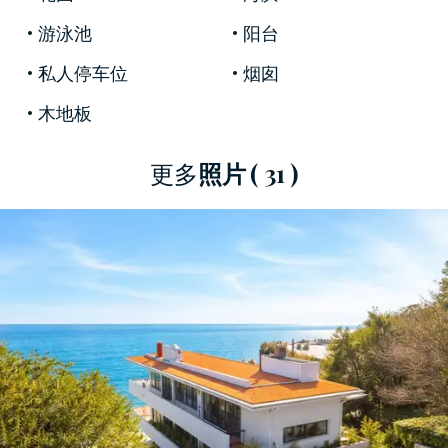
用，使室內在一天中呈現出不斷變化的景象。別
游泳池
阳台
墅兩側綿延的1000平方公尺花園，既提供了私密
的休憩空間，也提供了面向大海的開闊視野。
私人停车位
烟囱
木地板
主生活區設計成一個
流暢的空間，
客廳、會客區
和餐廳無縫銜接，錯落有致的地面、玻璃牆和大
型壁爐巧妙地劃分出不同的區域，在涼爽的季節
更多
照片
( 31 )
裡，壁爐更是成為家中的視覺焦點。從
裸露的混
凝土
到木質表面，再到淺色地板，各種材質與自
然光和室外景觀交相輝映，凸顯了住宅的現代
感。功能齊全且明亮的廚房通往室外，方便為室
內房間以及俯瞰泳池的露台和庭院提供餐飲服
務，使這棟房子成為戶外用餐和歡聚的理想場
所，直至日落時分，都能盡享愜意時光。
這座三層建築設有
四間臥室和四間浴室，
確保了
家人和賓客的隱私和舒適度，並可靈活配置真正