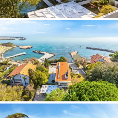
的海景套房。錯落有致的樓層佈局以及陽台和露
台的設計，使每個房間都能與室外環境完美融
合：部分房間可直接俯瞰花園和泳池區，部分房
間則可欣賞到更為私密的地中海灌木叢景色，還
有一些房間則可飽覽壯闊的海景。建築結構也便
於提供高水準的飯店服務，同時又秉承了為少數
賓客打造專屬設計師住宅的理念。
別墅兩側環繞著私密花園
，花園內綠草如茵，露
台鋪砌，綠籬環繞，既能有效隔絕外界環境，又
不遮擋海景。
泳池與大自然融為一體，
與起居空
間直接相連，在夏季成為戶外生活的中心。泳池
旁設有日光浴區和休閒角落，充分利用了陽光，
並與海岸線形成視覺上的連貫性。兩個隱密的私
人停車位巧妙地融入戶外佈局，完善了別墅的功
能性設計，滿足了那些希望將別墅作為私人休憩