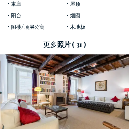
車庫
屋顶
多熱鬧俱樂部的
鮮花廣場
。該地區是城市藝術中
心和住宅中心的完美交匯點，同時享有寧靜，可
阳台
烟囱
享受所有主要服務，並且靠近羅馬的景點，包括
阁楼/顶层公寓
木地板
萬神殿、聖天使橋
和
納沃納廣場。
待售房產所在的宮殿經過翻新，保留了其
歷史特
更多
照片
( 31 )
色
和時代魅力。該建築建於 1800 年代末，是歷史
悠久的羅馬建築的完美典範，其元素反映了古典
風格和傳統風味，如
壁畫天花板
、
赤土
地板和寬
闊的樓梯。歷史建築與現代風格的結合使該酒店
成為
過去與現在融合的完美典範，
專為那些在羅
馬市中心尋求獨特莊園的人們而設計。
公寓分為兩層，旨在提供最大的功能性和舒適
度。第一層設有
起居區，
設有
附壁爐的寬敞起居
室、
私人書房、餐廳和用餐廚房。此樓層設有服
務區，包括便利的浴室。樓上是
睡眠區，
可通過