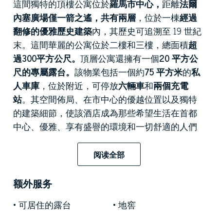
這間獨特的頂樓公寓位於
羅馬市中心，
距離
法爾
內塞廣場僅一箭之遙，
共有兩層
，位於一棟
經過
翻修的優雅歷史建築
內，其歷史可追溯至 19 世紀
末。這間華麗的公寓位於二樓和三樓，總面積
超
過300平方公尺。
頂層公寓還擁有一個
20 平方公
尺的專屬露台。
該物業包括一個約
75 平方米
的
私
人車庫
，位於附近，可停放
六輛車
和
兩個充電
站
。其空間佈局、在市中心的優越位置以及獨特
的建築細節，使該酒店成為那些希望生活在首都
中心、優雅、享有盛譽的環境和一切舒適的人們
的獨特機會。
阅读全部
這間公寓位於羅馬最迷人和最負盛名的街道之
一：
Via Giulia，
位於歷史悠久的市中心，距離
法
额外服务
爾內塞廣場
僅一箭之遙。該地區充滿舊世界的魅
力，以其優雅而聞名，並毗鄰標誌性古蹟，如法
可居住的露台
地窖
國大使館所在地
法爾內塞宮
和擁有熱鬧市場和眾