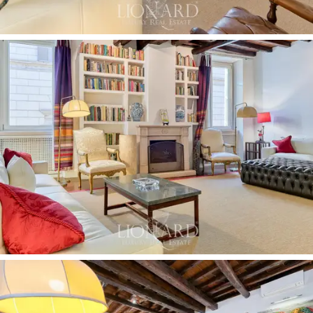
令人愉悅的螺旋樓梯到達。在這裡，
帶衣帽間和
連接浴室的主人套房
提供完全的隱私，另外三間
臥室與第二間浴室相連。
高品質的材料和飾面
增
強了優雅的室內設計，例如華麗的天花板和赤土
地板，為公寓營造出溫暖、舒適和精緻的氛圍。
樓上還俯瞰
20 平方米的私人露台，
該露台提供專
屬區域，可供客人享受放鬆時刻並欣賞羅馬美
景。除此之外，四樓還有一個 110 平方米的第二個
全景露台：50% 的共享空間，配有家具和
小廚房，
非常適合戶外晚餐或
在星空下度過愉快的夜晚
。
該物業還設有一個
75 平方米的車庫
，位於附近，
最多可停放
6 輛車
，並設有
兩個便利的汽車充電
站
。
購買此房產不僅意味著購買房產，還意味著成為
羅馬歷史的一部分，居住在該市最獨特和最受歡