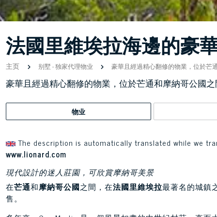
法國里維埃拉海邊的豪
主页
别墅
-
独家代理物业
豪華且經過精心翻修的物業，位於芒
豪華且經過精心翻修的物業，位於芒通和摩納哥公國之
物业
The description is automatically translated while we tra
www.lionard.com
現代設計的迷人莊園，可欣賞摩納哥美景
在
芒通
和
摩納哥公國
之間，在
法國里維埃拉
最著名的城鎮
售。