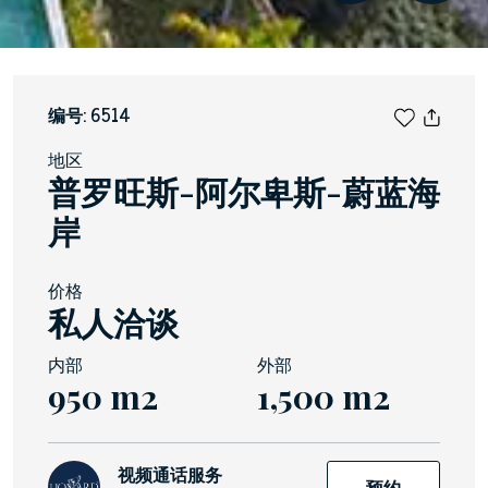
编号: 6514
地区
普罗旺斯-阿尔卑斯-蔚蓝海
岸
价格
私人洽谈
内部
外部
950 m2
1,500 m2
视频通话服务
预约