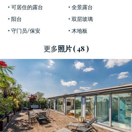
物業的中心位於較低的樓層，分為設計優雅精緻
可居住的露台
全景露台
的明亮起居區，配有帶臥室和大洗衣房的備用區
阳台
双层玻璃
域，兩側是舒適的睡眠區，包括三間臥室和三間
守门员/保安
木地板
臥室。浴室。一個大的外圍陽台環繞著地板，為
每個房間提供了一個外部插座。
更多
照片
( 48 )
相鄰建築庭院內的兩個專供出租的停車位為這棟
位於米蘭
最具活力的中心區之一的
華麗兩層頂層
公寓提供了附加值。