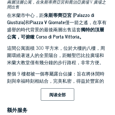
兩層頂層公寓，在朱斯蒂齊亞宮和喬治亞廣場 V 廣場之
間出售
在米蘭市中心，距
朱斯蒂齊亞宮 (Palazzo di
Giustizia)
和
Piazza V Giornate
僅一箭之遙，在享有
盛譽的時代背景的最後兩層出售這套
獨特的頂層
公寓，可俯瞰 Corso di Porta Vittoria。
這間公寓面積 300 平方米，位於大樓的八樓，周
圍環繞著迷人的全景陽台，距離聖巴比拉廣場和
米蘭大教堂僅有幾分鐘的步行路程，非常方便。
整個 9 樓都被一個專屬露台佔據：旨在將休閒時
刻與幸福時刻相結合，完美私密，得益於豐富的
植被將其與外界隔離，它在 150 平方米的面積內
迎來了一個大型日光浴區、用餐區、休閒角和華
阅读全部
麗的溫室，完全由玻璃製成，現在設有健身房、
臥室和專屬按摩浴缸。
额外服务