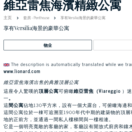
維亞雷焦海濱精緻公寓
主页
套房
-
Penthouse
享有Versilia海景的豪華公寓
享有Versilia海景的豪華公寓
物业
The description is automatically translated while we tra
www.lionard.com
維亞雷焦海濱出售的典雅頂層公寓
這座令人驚嘆的
頂層公寓
可俯瞰
維亞雷焦（Viareggio
）迷
一
。
這
間公寓
佔地130平方米，設有一個大露台，可俯瞰海邊
這間公寓位於一棟可追溯至1900年代中期的建築物的頂層和
地的正前方，並通過一間私人樓梯間與一樓相連。
它是一個明亮寬敞的客廳的家，客廳設有開放式廚房和鑲木