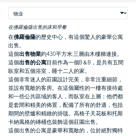
在佛羅倫薩出售的床和早餐
在
佛羅倫薩
的歷史中心，有這個驚人的豪華公寓
出售。
這個
出售物業
約430平方米;三層由木樓梯連接。
這個
出售的公寓
目前作為一個B＆B，是共有五間
臥室和五個浴室，睡十二人的家。
這個非常迷人的莊園設計完美，非常注重細節，
並設有寬敞的客房。在這個屬性的一樓有接待處
和一些公共區域的客人，而臥室在上層：他們都
是套間和精美的佈置，配備了所有的舒適，包括
期間的壁爐和精緻的掛毯。高格子天花板和托斯
卡納風格的磚桶也裝飾這個莊園出售。
這個出售的公寓是豪華和寬敞的，位於絕對獨特