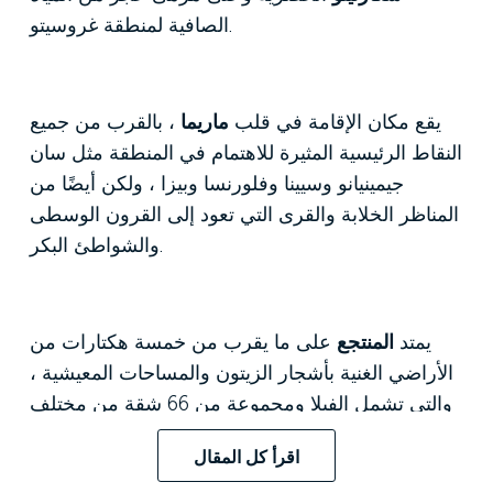
الصافية لمنطقة غروسيتو.
يقع مكان الإقامة في قلب
ماريما
، بالقرب من جميع
النقاط الرئيسية المثيرة للاهتمام في المنطقة مثل سان
جيمينيانو وسيينا وفلورنسا وبيزا ، ولكن أيضًا من
المناظر الخلابة والقرى التي تعود إلى القرون الوسطى
والشواطئ البكر.
يمتد
المنتجع
على ما يقرب من خمسة هكتارات من
الأراضي الغنية بأشجار الزيتون والمساحات المعيشية ،
والتي تشمل الفيلا ومجموعة من 66 شقة من مختلف
الأحجام التي تتطور على طول التل ، وتبلغ مساحتها
اقرأ كل المقال
الداخلية الإجمالية حوالي 25000 متر مربع .