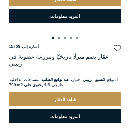
المزيد معلومات
أشارة إلى:
15309
عقار يضم منزلًا تاريخيًا ومزرعة عضوية في
رييتي
الموقع:
لاتسيو - رييتي
اختيار،:
عند توقيع الطلب
المساحات الداخلية:
خارجي:
4.5 يحتوي على
700 m2
شاهد العقار
المزيد معلومات