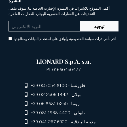
النشرة
أكمل النموذج للاشتراك في النشرة الإخبارية الخاصة بنا. سوف تتلقى
التحديثات عن العقارات الحصرية لليونارد للعقارات الفاخرة.
توجيه
أقر بأنني قرأت سياسة الخصوصية وأوافق على استخدام البيانات ومعالجتها
LIONARD S.p.A. s.u.
P.I. 01660450477
- فلورنسا
+39 055 054 8100
- ميلان
+39 02 2506 1442
- روما
+39 06 8681 0250
- نابولي
+39 081 1938 4400
- مدينة البندقية
+39 041 267 6500