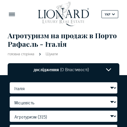
YKP
Агротуризм на продаж в Порто
Рафаель - Італія
головна сторінка
Шукати
дослідження
(0 Властивості)