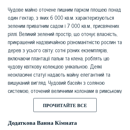
Чудове майно оточене пишним парком площею понад
один гектар, з яких 6 000 кв.м. характеризуються
зеленим приватним садом і 7 000 кв.м., присвячених
ріллі. Великий зелений простір, що оточує власність,
прикрашений надзвичайною різноманітністю рослин та
дерев з усього світу: сотні різних екземплярів,
включаючи плантації пальм та клена, роблять цю
чудову квіткову колекцією унікальною. Деякі
неокласичні статуї надають майну елегантний та
вишуканий вигляд. Чудовий басейн з соляною
системою, оточений величними колонами в римському
стилі, і справжній шестимісний джакузі-ідеальне місце
ПРОЧИТАЙТЕ ВСЕ
для відпочинку в спекотні літні дні. Зовнішній простір
прикрашений великим солярієм, а також різними
Додаткова Ванна Кімната
зонами відпочинку, обладнаними елегантними та