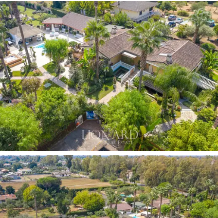
створюючи казкову атмосферу спокою, а витончені
декоративні елементи надають престижному майну
вишуканої елегантності. У власності є велика
приватна автостоянка, яка є його великою доданою
вартістю, яка підкреслює запропонований комфорт, а
також можливість придбати причал у цій місцевості.
Занурений у незабруднений зелений пейзаж на
околицях Риму, менш ніж за годину від двох
міжнародних аеропортів,
розкішна нерухомість
це
ідеальне місце проживання, щоб повністю
насолоджуватися спокоєм.