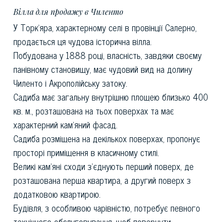
Вілла для продажу в Чиленто
У Торк'яра, характерному селі в провінції Салерно,
продається ця чудова історична вілла.
Побудована у 1888 році, власність, завдяки своєму
панівному становищу, має чудовий вид на долину
Чиленто і Акрополійську затоку.
Садиба має загальну внутрішню площею близько 400
кв. м., розташована на тьох поверхах та має
характерний кам'яний фасад.
Садиба розміщена на декількох поверхах, пропонує
просторі приміщення в класичному стилі.
Великі кам'яні сходи з'єднують перший поверх, де
розташована перша квартира, а другий поверх з
додатковою квартирою.
Будівля, з особливою чарівністю, потребує певного
технічного обслуговування, щоб повернути