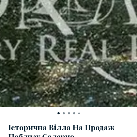
Історична Вілла На Продаж
Поблизу Салерно