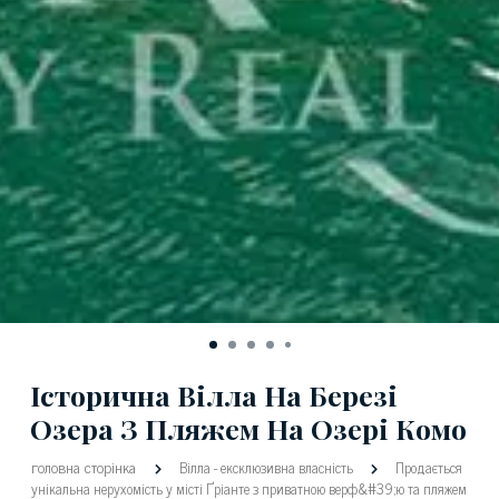
Історична Вілла На Березі
Озера З Пляжем На Озері Комо
головна сторінка
Вілла
-
ексклюзивна власність
Продається
унікальна нерухомість у місті Ґріанте з приватною верф&#39;ю та пляжем