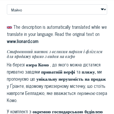
The description is automatically translated while we
translate in your language. Read the original text on
www.lionard.com
Старовинний маєток з великим парком і флігелем
для продажу прямо з видом на озеро
На березі
озера Комо
, до якого можна дістатися
приватно завдяки
приватній верфі
та
пляжу,
ми
пропонуємо цю
унікальну нерухомість на продаж
у Ґріанте, відомому приозерному містечку, що стоїть
навпроти Белладжіо, яке вважається
перлиною
озера
Комо.
У комплекті з
окремою господарською будівлею