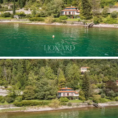
природу, будь то розкішний сад, який оточує віллу,
або захоплююче узбережжя озера з його
смарагдово-зеленими водами.
Ідеально підходить для тих, хто любить відчути магію
озера без компромісів, ця
чудова вілла
продається
в самому центрі одного з найпопулярніших міст
провінції
Комо.