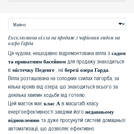
Ексклюзивна вілла на продаж з чарівним видом на
озеро Гарда
Ця чудова, нещодавно відремонтована вілла з
садом
та приватним басейном
для продажу знаходиться
в
містечку Педенге
, на
березі озера Гарда.
Вілла розташована на солодких схилах пагорба, за
кілька кроків від озера, що знаходиться всього за
декілька хвилин ходьби від готелю.
Цей маєток має
клас А
в масштабі класу
енергоефективності завдяки його
недавньому
відновленню
та дуже просунутій системі домашньої
автоматизації, що дозволяє ефективно