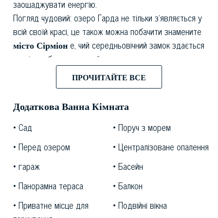
заощаджувати енергію.
Погляд чудовий: озеро Гарда не тільки з'являється у
всій своїй красі, це також можна побачити знамените
місто Сірміон
е, чий середньовічний замок здається
настільки близьким, що його можна торкнутися.
Ця власність розміром 400 м2 і має три поверхи,
ПРОЧИТАЙТЕ ВСЕ
кожен поверх має величезні вікна в кожному номері,
звідки відкривається чудовий вид на озеро та
Додаткова Ванна Кімната
відчуття прекрасного природного сонячного світла.
Вечеря та вітальня - відкритий простір, який веде до
Сад
Поруч з морем
панорамної тераси з
видом на околиці. У цьому
Перед озером
Централізоване опалення
чудовому готелі є чотири окремі ванні кімнати з
гараж
Басейн
двоспальними ліжками.
Ця вілла повністю оточена
парком площею 2500
Панорамна тераса
Балкон
м2
, де розташовані різноманітні ретельно відібрані
Приватне місце для
Подвійні вікна
середземноморські рослини. У парку також є басейн