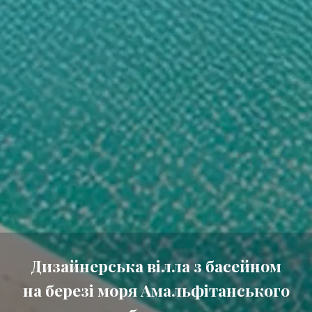
Дизайнерська вілла з басейном
на березі моря Амальфітанського