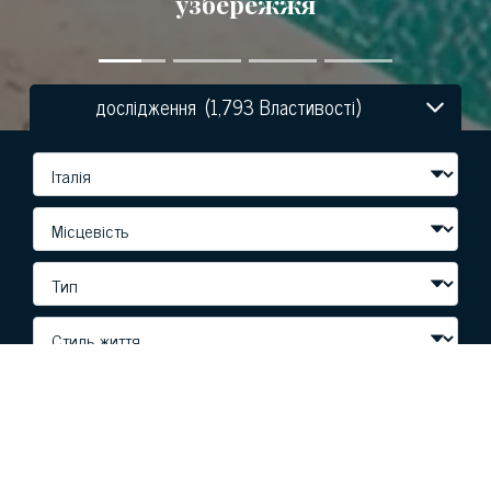
узбережжя
дослідження
(1,793 Властивості)
ШУКАТИ