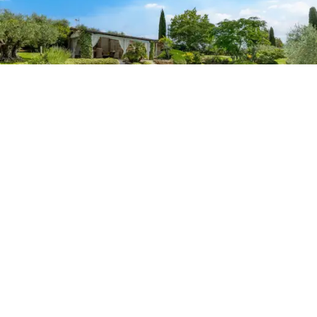
которых оборудована под обеденную зону с
большим столом, телевизором и открытой кухней.
Кроме того, на крыше дома установлена
фотоэлектрическая система, что гарантирует
экономию энергии и заботу об окружающей среде.
Эта роскошная вилла - прекрасное место в сказочной
Тоскане. Сочетание изысканных интерьеров,
очаровательных открытых пространств и
панорамного вида на окрестные холмы делает это
поместье отличным выбором итальянской
недвижимости.
Дополнительно: