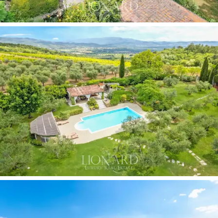
Флигель состоит из жилой зоны с кухней, ванной
комнаты и прачечной, представляя собой удобное и
функциональное пространство.
Парк, окружающий виллу, простирается на 3 гектара
- это ухоженный газон, украшенный статуями и
пышной растительностью, в том числе пальмами,
кипарисами и вековыми оливковыми деревьями,
окруженными прохладным лесом. Ландшафтный
дизайн создает связь между архитектурой виллы и
окружающим е пространством. В саду находится
великолепный бассейн, идеальный для отдыха в
прекрасные летние дни. Вокруг бассейна
расположились солярий и две веранды, одна из