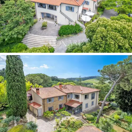
современным декором и изысканной мебелью,
создавая элегантную и стильную атмосферу.
Главная вилла расположена на двух уровнях. Во
время реставрации была продумана удобная
планировка, а помещения стали светлыми и уютными.
На первом этаже находится большая гостиная с
лаунжем, выходящим в сад, столовая, кухня и
кабинет. Спальная зона предлагает четыре спальни,
одна из которых дополнена гардеробной, и три
ванные комнаты. Каждая комната прекрасно
меблирована и оснащена всеми удобствами. На
верхнем этаже находятся еще две гостиные с
кухней, столовая, две ванные комнаты и четыре
спальни.