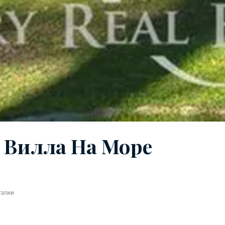
 Вилла На Море
талии