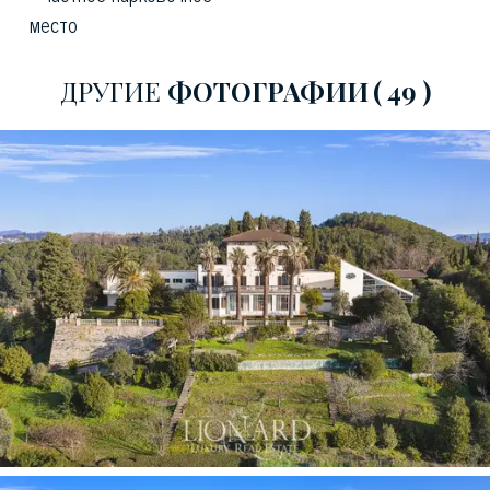
элитной недвижимости региона.
место
ДРУГИЕ
ФOТОГРАФИИ
( 49 )