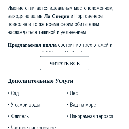
Имение отличается идеальным местоположением,
выходя на залив
Ла Специи
и Портовенере,
позволяя в то же время своим обитателям
наслаждаться тишиной и уединением.
Предлагаемая вилла
состоит из трех этажей и
имеет площадь 2000 кв.м. В общей сложности она
насчитывает десять спален и пять ванных. Участок,
ЧИТАТЬ ВСЕ
окружающий виллу, простирается на 5400 кв.м. На
его территории находится частный сад и посевные
Дополнительные Услуги
площади.
Сад
Лес
В комплекс также входит частная часовня с
У самой воды
Вид на море
цветными окнами и мраморными полами.
Флигель
Панорамная терраса
Вилла класса люкс
гармонично вписывается в
окружающий контекст, являясь одной из жемужчин
Частное парковочное