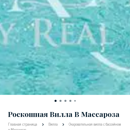
Роскошная Вилла В Массароза
Главная страница
Вилла
Очаровательная вилла с бассейном
в Массарозе