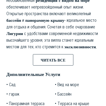
необыкновенная
резиденция с видом на море
обеспечивает непревзойденный опыт жизни.
Открытые пространства включают великолепный
бассейн
и
панорамную крышу
- идеальное место
для отдыха и общения. Сочетая в себе очарование
Лигурии
с удобствами современной недвижимости
высочайшего уровня, эта вилла станет идеальным
местом для тех, кто стремится к
эксклюзивности
,
благополучию
,
уединению
и общению с природой.
Черво
- это восхитительная деревня,
ЧИТАТЬ ВСЕ
расположенная недалеко от
Лигурийского моря
,
которая сохранила свои средневековые черты на
Дополнительные Услуги
протяжении веков. Замкнутая в объятиях между
Сад
Вид на море
бесконечной синевой моря и зеленью холмов, она
считается одной из
самых красивых деревень
гараж
Бассейн
Италии
, ценимой как за
архитектурную красоту
,
Панорамная терраса
Терраса на крыше