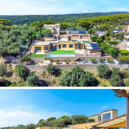
кухней
, что делает обстановку плавной и
воздушной. Большие
окна
, являющиеся
отличительным элементом, позволяют свету
проникать в каждый уголок, создавая ощущение
непрерывности между внутренним и внешним
пространством.
Дизайнерская кухня
прекрасно
интегрируется с остальной частью гостиной,
сохраняя при этом визуальное разделение
благодаря короткой изогнутой
лестнице
, которая
подчеркивает ее элегантность и изысканность.
Отсюда есть выход на крытую террасу с
барбекю
,
так что вы можете обедать в помещении или на
свежем воздухе, любуясь видом. Спальная зона
состоит из
четырех спален
, оформленных так,
чтобы обеспечить свободу действий, легкость и
изысканность. Чистые линии и превосходные