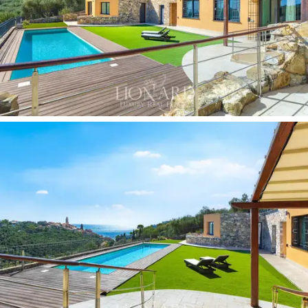
материалы создают интимную и уютную картину.
Три
ванные комнаты
оснащены большими
тропическими душами
и
регулируемыми
системами
освещения
, что позволяет создать
приватную обстановку в любое время суток. Вилла
окружена
земельным участком площадью 8000
квадратных метров
. Прямо перед виллой
раскинулся ухоженный сад с великолепным
бассейном-инфинити
, простирающимся до самого
моря на горизонте. Это поистине райский уголок, где
можно охладиться в воде или понежиться на солнце,
наслаждаясь окружающим миром и спокойствием.
Еще большее очарование внешнему виду придает
наличие небольшой
оливковой рощи
, нескольких
фруктовых деревьев
и
ароматического сада
,
напоминающего о древних местных