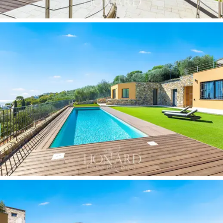
сельскохозяйственных традициях. На участке есть
пристройка
с
2 спальнями
и
мини-кухней
, а
также
два гаража
для автомобилей, обслуживаемых
лифтом
. Кроме того, дом оснащен современной
фотоэлектрической системой
. Привилегированное
расположение, всего
в 950 метрах
от прекрасных
пляжей, позволит вам наслаждаться морем, не
отказываясь от уединения и безопасности в доме,
окруженном зеленью. Жить здесь - значит быть
окруженным чудесами, обладать оазисом
спокойствия вдали от городского хаоса, но всего в
нескольких шагах от всех услуг и красот городов
Лигурийской Ривьеры.