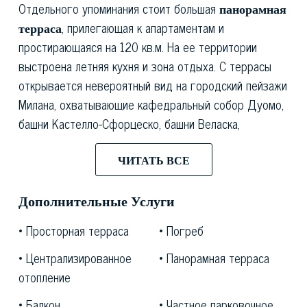
Отдельного упоминания стоит большая
панорамная
терраса
, прилегающая к апартаментам и
простирающаяся на 120 кв.м. На ее территории
выстроена летняя кухня и зона отдыха. С террасы
открывается невероятный вид на городский пейзажи
Милана, охватывающие кафедральный собор Дуомо,
башни Кастелло-Сфорцеско, башни Веласка,
Вертикальный лес и Торре-Солария.
ЧИТАТЬ ВСЕ
Аттик был полностью отреставрирован в 2018 и в
начале 2029 гг. и отделан ценными метариалами и
Дополнительные Услуги
современными технологиями, такими как система
домашнего видеонаблюдения, аллюминиевыми
Просторная терраса
Погреб
оконными рамами с двойными стеклами,
Централизированное
Панорамная терраса
бронированными дверьми и проч.
отопление
Площадь апартаментов составляет 90 кв.м.
Балкон
Частное парковочное