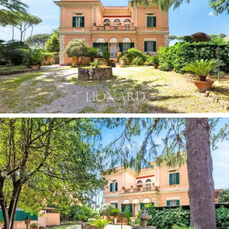
de banho para funcionários.
O primeiro andar tem uma ampla sala com piso em
parquet, com duas grandes janelas francesas que dão
para
um terraço escondido entre as árvores do
jardim,
ideal para relaxar ao ar livre. Aqui estão os
quartos com casa de banho privada, elegantes e
confortáveis, decorados com bom gosto e equipados
com todas as conveniências modernas. Cada quarto é
um retiro acolhedor, com camas luxuosamente macias,
mobiliário requintado e vistas deslumbrantes sobre o
jardim ou a cidade. Neste piso há acesso a um
terraço
panorâmico.
No jardim encontra-se o anexo
, com sala, cozinha, 2
quartos e 2 casas de banho. O jardim mediterrânico de
2.000 m2 que rodeia a moradia é rico em plantas