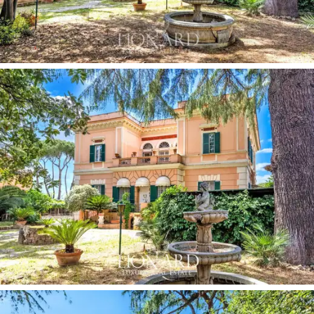
aromáticas e flores coloridas, criando um oásis de
tranquilidade e serenidade. Os hóspedes podem relaxar
e apreciar a beleza da natureza, saboreando uma xícara
de café ou lendo um livro sob o sol italiano. A
propriedade também inclui lugares de estacionamento
cobertos.
A villa à venda tem uma localização central, facilitando
a exploração das maravilhas de Roma. Atracções
famosas como o Coliseu, o Panteão e a Fonte de Trevi
são facilmente acessíveis. Além disso,
lojas de luxo,
restaurantes gourmet e praças animadas estão ao
virar da esquina.
Com a sua mistura irresistível de
elegância, conforto e hospitalidade autêntica, esta villa
histórica é o local ideal para uma estadia inesquecível
na Cidade Eterna. Uma oportunidade única de
experimentar o encanto intemporal de Roma num