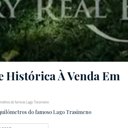
e Histórica À Venda Em
lômetros do famoso Lago Trasimeno
 quilômetros do famoso Lago Trasimeno