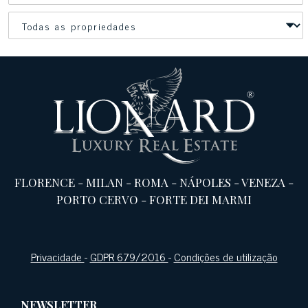
FLORENCE
-
MILAN
-
ROMA
-
NÁPOLES
-
VENEZA
-
PORTO CERVO
-
FORTE DEI MARMI
Privacidade
-
GDPR 679/2016
-
Condições de utilização
NEWSLETTER