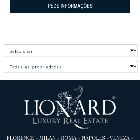
PEDE INFORMAÇÕES
FLORENCE
-
MILAN
-
ROMA
-
NÁPOLES
-
VENEZA
-