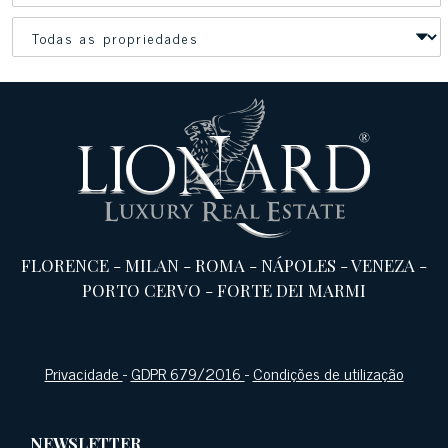
FLORENCE
-
MILAN
-
ROMA
-
NÁPOLES
-
VENEZA
-
PORTO CERVO
-
FORTE DEI MARMI
Privacidade
-
GDPR 679/2016
-
Condições de utilização
NEWSLETTER