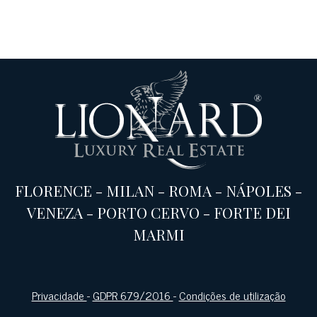
FLORENCE
-
MILAN
-
ROMA
-
NÁPOLES
-
VENEZA
-
PORTO CERVO
-
FORTE DEI
MARMI
Privacidade
-
GDPR 679/2016
-
Condições de utilização