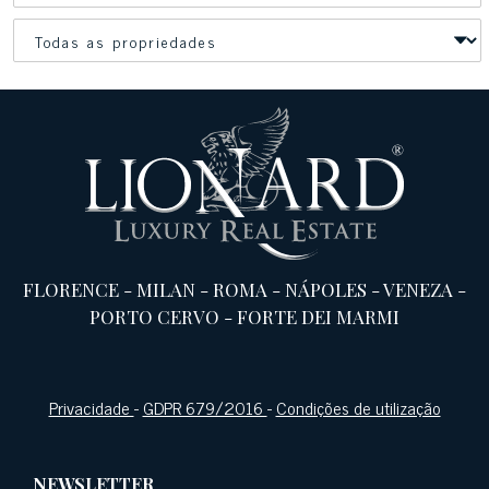
FLORENCE
-
MILAN
-
ROMA
-
NÁPOLES
-
VENEZA
-
PORTO CERVO
-
FORTE DEI MARMI
Privacidade
-
GDPR 679/2016
-
Condições de utilização
NEWSLETTER