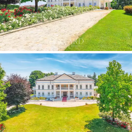
casa de banho. Ainda neste piso, encontramos uma
adega típica com teto abobadado e tijolos, uma sala de
cinema, algumas salas técnicas e uma garagem.
Em todas as divisões, os acabamentos interiores são
de altíssimo nível, com elementos em mármore que
regressam nas cores branco, vermelho e preto, bem
como elegantes detalhes dourados nas salas principais,
cerâmicas antigas e mosaicos.