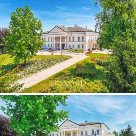
muito luminoso, caracterizado por um hall que conduz à
zona de dormir no piso superior, dividindo a moradia nas
suas duas alas. No rés-do-chão, a zona de estar
caracteriza-se por esplêndidos salões com lareiras,
casas de banho de serviço, uma grande cozinha com
vista para o parque, uma sala de jantar e algumas
divisões utilizadas como escritório.
No primeiro nível, a zona de dormir alberga quatro
quartos, cada um com casa de banho privativa e closet,
um ginásio e mais divisões utilizadas como escritório.
Os quartos principais têm acesso a grandes terraços
laterais em precioso mármore branco com vista para o
parque, a zona da piscina e o lago.
Na cave, forrada a tufo, encontra-se uma zona de
relaxamento exclusiva ladeada por uma cozinha com