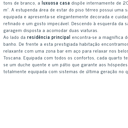
tons de branco, a
luxuosa casa
dispõe internamente de 20
m². A estupenda área de estar do piso térreo possui uma s
equipada e apresenta-se elegantemente decorada e cuidad
refinado e um gosto impecável. Descendo à esquerda da sal
garagem disposta a acomodar duas viaturas.
Ao lado da
residência principal
encontra-se a magnífica 
banho. De frente a esta prestigiada habitação encontramos
relaxante com uma zona bar em aço para relaxar nos belos
Toscana. Equipada com todos os confortos, cada quarto t
se um duche quente e um pátio que garante aos hóspedes 
totalmente equipada com sistemas de última geração no qu
Serviços Extra
Jardim
Acessibilidade para
deficientes
Dependência
Vidros duplos
Piscina