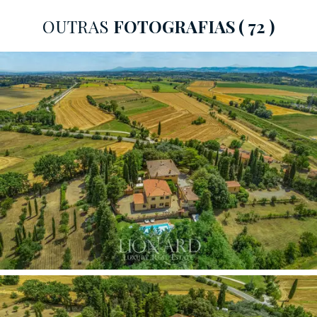
estátuas representando figuras femininas sinuosas que
OUTRAS
FOTOGRAFIAS
( 72 )
decoram e enriquecem as duas piscinas iluminadas da
propriedade, uma das quais com um grande jacuzzi
panorâmico. Uma fonte maravilhosa, colocada além da
entrada monumental da vila, como que para dar as
boas-vindas a quem nela entra, retrata Vênus com uma
criança nos braços.
No interior da residência, os afrescos que embelezam
os tetos do rés do chão e do primeiro andar encantam,
enquanto o segundo andar possui preciosos tetos em
madeira. Os 21 quartos dispõem de uma casa de banho
com jacuzzi. Os prestigiosos quartos do rés do chão
com tetos abobadados em tijolo de terracota e
grandes salões com lareira, foram concebidos para
momentos de convívio, bem como um escritório com