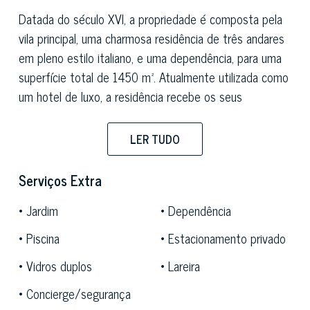
Datada do século XVI, a propriedade é composta pela
vila principal, uma charmosa residência de três andares
em pleno estilo italiano, e uma dependência, para uma
superfície total de 1450 m². Atualmente utilizada como
um hotel de luxo, a residência recebe os seus
hóspedes num ambiente requintado e elegante,
perfeito para uma estadia agradável na Toscana.
LER TUDO
Em frente à vila, uma pequena capela privada originária
Serviços Extra
da época torna-a num local mágico para celebrar
cerimónias privadas. Não faltam amplos espaços
Jardim
Dependência
abertos e encantadores recantos relaxantes, íntimos e
Piscina
Estacionamento privado
recolhidos, cercados por vegetação, oferecidos pelo
grande parque que se estende por cerca de três
Vidros duplos
Lareira
hectares na maravilhosa paisagem natural da Toscana.
Concierge/segurança
No interior, há também um espetacular jardim italiano e