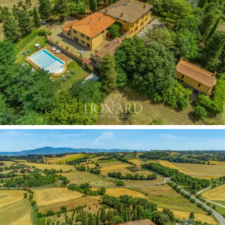
uma estante antiga e uma adega em pedra com uma
lareira. Uma
residência histórica para venda nas
colinas do Chianti
que exala um charme eterno.