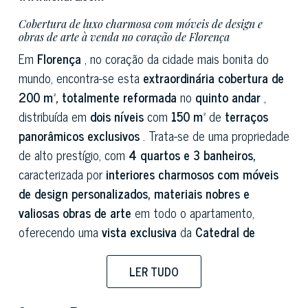
Cobertura de luxo charmosa com móveis de design e
obras de arte à venda no coração de Florença
Em
Florença
, no coração da cidade mais bonita do
mundo, encontra-se esta
extraordinária cobertura de
200 m², totalmente reformada
no
quinto andar
,
distribuída em
dois níveis
com
150 m²
de
terraços
panorâmicos exclusivos
. Trata-se de uma propriedade
de alto prestígio, com
4 quartos e 3 banheiros,
caracterizada por
interiores charmosos com móveis
de design personalizados, materiais nobres e
valiosas obras de arte
em todo o apartamento,
oferecendo uma
vista exclusiva
da
Catedral de
Florença
e um
panorama de 360 graus da cidade,
com
estacionamento privativo para 4 carros e
LER TUDO
elevador conectando todos os andares