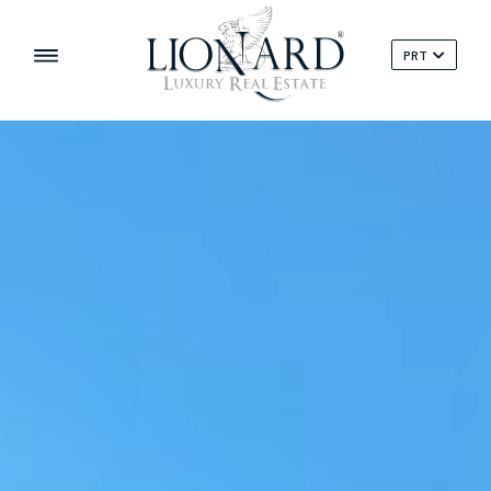
PRT
‹
›