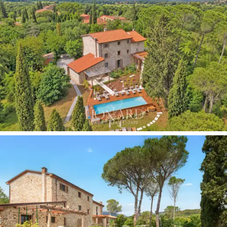
mobiliário de alta qualidade que dialoga com o contexto
histórico sem o imitar.
Os sete quartos estão em harmonia com o
estilo
tradicional da propriedade.
Os seis banheiros, com
acabamentos de alta qualidade, completam os
aposentos com um alto padrão. A distribuição em três
níveis garante flexibilidade na administração das
diferentes unidades.
Os jardins privados de aproximadamente 1,4 hectares
circundam a casa de campo, com olivais, vegetação
mediterrânea natural e espaços verdes que se abrem
para a paisagem rural circundante e as colinas
onduladas do Val di Cornia. A piscina é o ponto central
das áreas externas e o elemento mais pitoresco da
propriedade durante os meses de verão. O
elevado