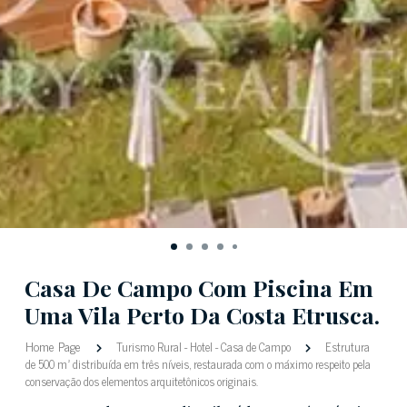
Casa De Campo Com Piscina Em
Uma Vila Perto Da Costa Etrusca.
Home Page
Turismo Rural
-
Hotel
-
Casa de Campo
Estrutura
de 500 m² distribuída em três níveis, restaurada com o máximo respeito pela
conservação dos elementos arquitetônicos originais.