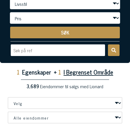
SØK
1
Egenskaper
+
1
I Begrenset Område
3,689
Eiendommer til salgs med Lionard