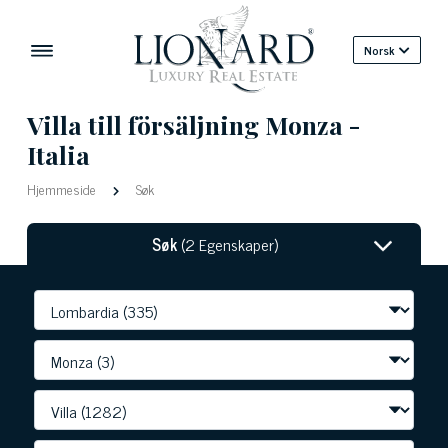
Norsk
Villa till försäljning Monza -
Italia
Hjemmeside
Søk
Søk
(2 Egenskaper)