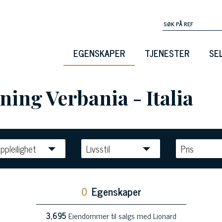
EGENSKAPER
TJENESTER
SE
jning Verbania - Italia
ppleilighet
Livsstil
Pris
0
Egenskaper
3,695
Eiendommer til salgs med Lionard