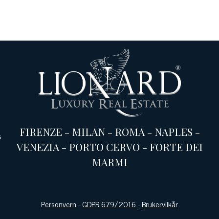
FIRENZE
-
MILAN
-
ROMA
-
NAPLES
-
s
VENEZIA
-
PORTO CERVO
-
FORTE DEI
MARMI
Personvern
-
GDPR 679/2016
-
Brukervilkår