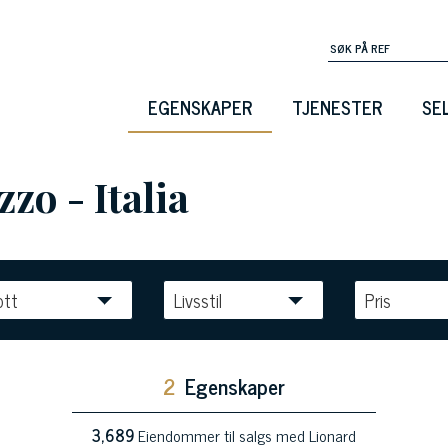
EGENSKAPER
TJENESTER
SE
zzo - Italia
ott
Livsstil
Pris
2
Egenskaper
3,689
Eiendommer til salgs med Lionard