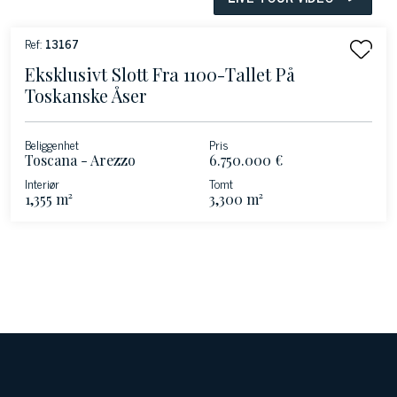
Ref:
13167
Eksklusivt Slott Fra 1100-Tallet På
Toskanske Åser
Beliggenhet
Pris
Toscana - Arezzo
6.750.000 €
Interiør
Tomt
1,355 m²
3,300 m²