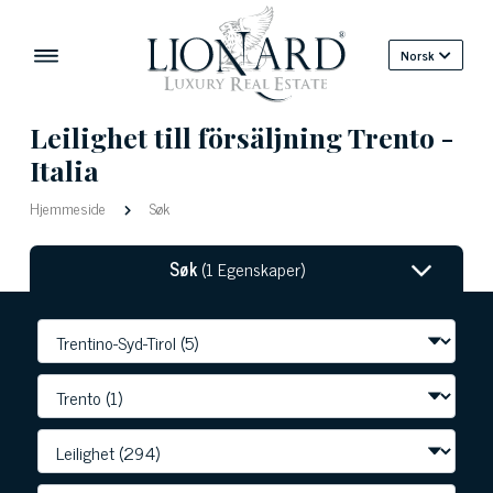
Norsk
Leilighet till försäljning Trento -
Italia
Hjemmeside
Søk
Søk
(1 Egenskaper)