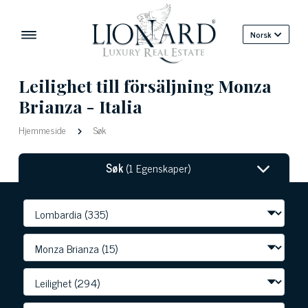
Norsk
Leilighet till försäljning Monza
Brianza - Italia
Hjemmeside
Søk
Søk
(1 Egenskaper)