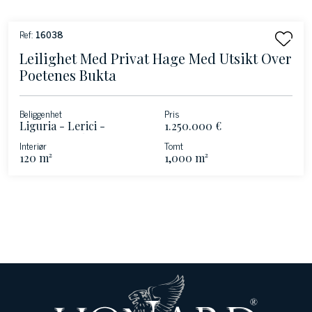
Ref:
16038
Leilighet Med Privat Hage Med Utsikt Over
Poetenes Bukta
Beliggenhet
Pris
Liguria - Lerici -
1.250.000 €
Poetenes golf
Interiør
Tomt
120 m²
1,000 m²