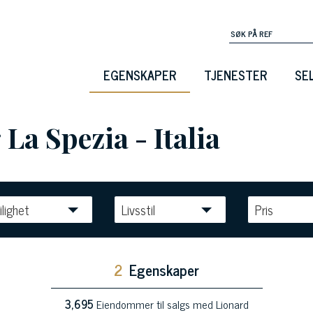
EGENSKAPER
TJENESTER
SE
 La Spezia - Italia
ilighet
Livsstil
Pris
2
Egenskaper
3,695
Eiendommer til salgs med Lionard