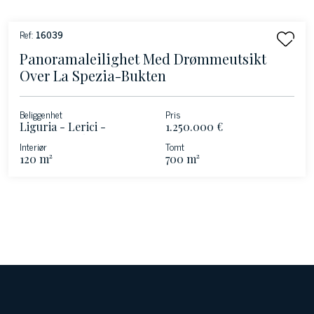
Ref:
16039
Panoramaleilighet Med Drømmeutsikt
Over La Spezia-Bukten
Beliggenhet
Pris
Liguria - Lerici -
1.250.000 €
Poetenes golf
Interiør
Tomt
120 m²
700 m²