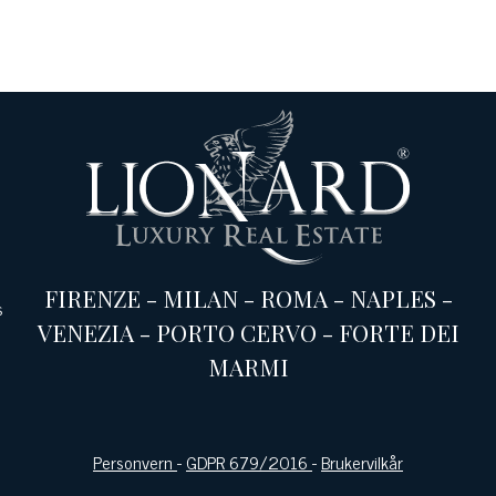
FIRENZE
-
MILAN
-
ROMA
-
NAPLES
-
s
VENEZIA
-
PORTO CERVO
-
FORTE DEI
MARMI
Personvern
-
GDPR 679/2016
-
Brukervilkår