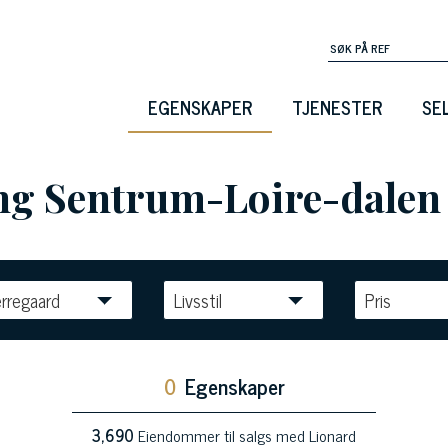
EGENSKAPER
TJENESTER
SE
ing Sentrum-Loire-dalen
rregaard
Livsstil
Pris
0
Egenskaper
3,690
Eiendommer til salgs med Lionard