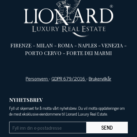
FIRENZE
-
MILAN
-
ROMA
-
NAPLES
-
VENEZIA
-
PORTO CERVO
-
FORTE DEI MARMI
Personvern
-
GDPR 679/2016
-
Brukervilkår
NYHETSBREV
Fyll ut skjemaet for å motta vårt nyhetsbrev. Du vil motta oppdateringer om
de mest eksklusive eiendommene til Lionard Luxury Real Estate.
SEND