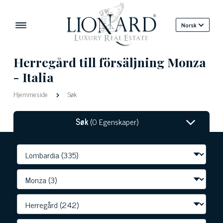
Norsk
Herregård till försäljning Monza
- Italia
Hjemmeside
Søk
Søk
(0 Egenskaper)