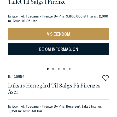
Tallet Til Salgs I Firenze
Beliggenhet:
Toscana - Firenze By
Pris:
9.800.000 €
Interiør:
2,000
m²
Tomt:
10.25 Har
VIS EIENDOM
BE OM INFORMASJON
Ref:
10954
Luksus Herregård Til Salgs På Firenzes
Åser
Beliggenhet:
Toscana - Firenze By
Pris:
Reservert takst
Interiør:
1,950 m²
Tomt:
40 Har