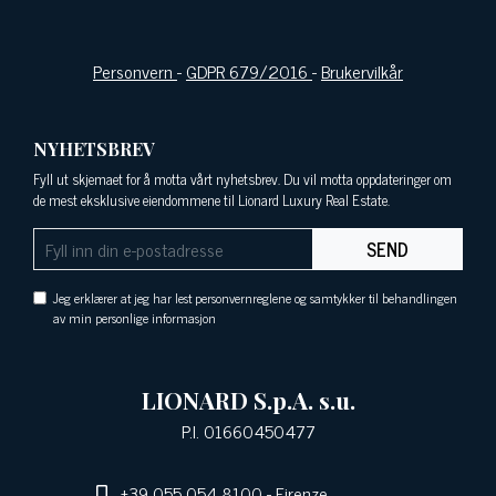
Personvern
-
GDPR 679/2016
-
Brukervilkår
NYHETSBREV
Fyll ut skjemaet for å motta vårt nyhetsbrev. Du vil motta oppdateringer om
de mest eksklusive eiendommene til Lionard Luxury Real Estate.
SEND
Jeg erklærer at jeg har lest personvernreglene og samtykker til behandlingen
av min personlige informasjon
LIONARD S.p.A. s.u.
P.I. 01660450477
+39 055 054 8100
- Firenze