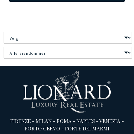
FIRENZE
-
MILAN
-
ROMA
-
NAPLES
-
VENEZIA
-
PORTO CERVO
-
FORTE DEI MARMI