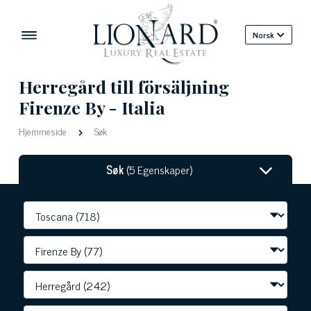
Norsk
Herregård till försäljning
Firenze By - Italia
Hjemmeside
Søk
Søk
(5 Egenskaper)