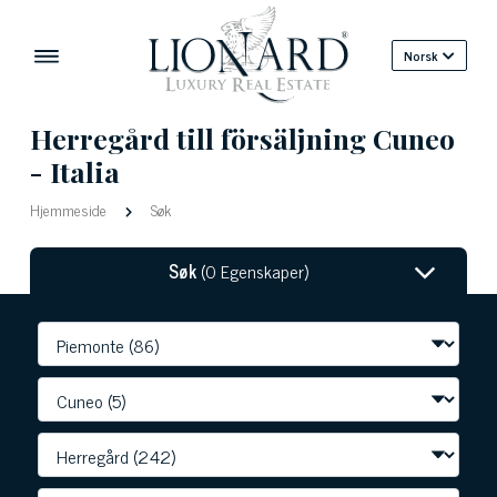
Norsk
Herregård till försäljning Cuneo
- Italia
Hjemmeside
Søk
Søk
(0 Egenskaper)