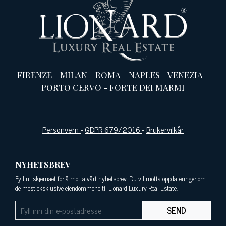
FIRENZE
-
MILAN
-
ROMA
-
NAPLES
-
VENEZIA
-
PORTO CERVO
-
FORTE DEI MARMI
Personvern
-
GDPR 679/2016
-
Brukervilkår
NYHETSBREV
Fyll ut skjemaet for å motta vårt nyhetsbrev. Du vil motta oppdateringer om
de mest eksklusive eiendommene til Lionard Luxury Real Estate.
SEND